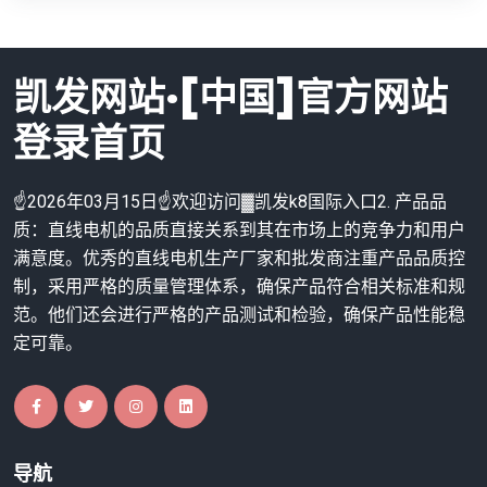
凯发网站·[中国]官方网站
登录首页
☝2026年03月15日☝欢迎访问▓凯发k8国际入口2. 产品品
质：直线电机的品质直接关系到其在市场上的竞争力和用户
满意度。优秀的直线电机生产厂家和批发商注重产品品质控
制，采用严格的质量管理体系，确保产品符合相关标准和规
范。他们还会进行严格的产品测试和检验，确保产品性能稳
定可靠。
导航