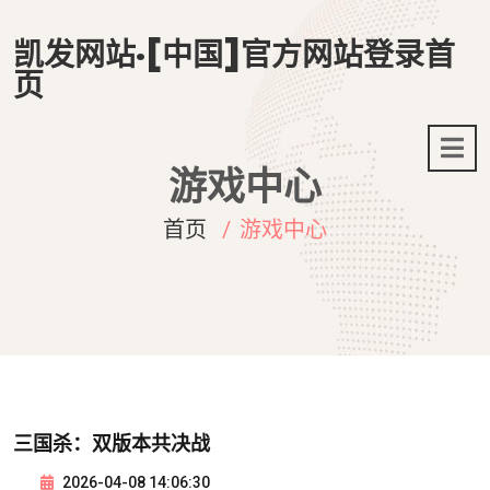
凯发网站·[中国]官方网站登录首
页
游戏中心
首页
游戏中心
三国杀：双版本共决战
2026-04-08 14:06:30