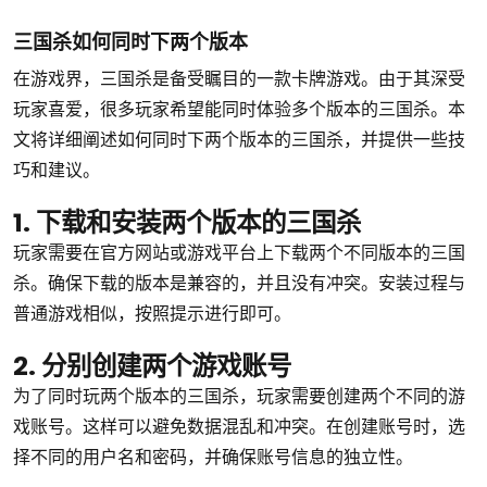
三国杀如何同时下两个版本
在游戏界，三国杀是备受瞩目的一款卡牌游戏。由于其深受
玩家喜爱，很多玩家希望能同时体验多个版本的三国杀。本
文将详细阐述如何同时下两个版本的三国杀，并提供一些技
巧和建议。
1. 下载和安装两个版本的三国杀
玩家需要在官方网站或游戏平台上下载两个不同版本的三国
杀。确保下载的版本是兼容的，并且没有冲突。安装过程与
普通游戏相似，按照提示进行即可。
2. 分别创建两个游戏账号
为了同时玩两个版本的三国杀，玩家需要创建两个不同的游
戏账号。这样可以避免数据混乱和冲突。在创建账号时，选
择不同的用户名和密码，并确保账号信息的独立性。